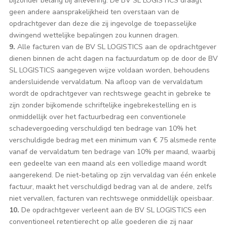
bijzonder belang bij aflevering. De BV SL LOGISTICS draagt
geen andere aansprakelijkheid ten overstaan van de
opdrachtgever dan deze die zij ingevolge de toepasselijke
dwingend wettelijke bepalingen zou kunnen dragen.
9.
Alle facturen van de BV SL LOGISTICS aan de opdrachtgever
dienen binnen de acht dagen na factuurdatum op de door de BV
SL LOGISTICS aangegeven wijze voldaan worden, behoudens
andersluidende vervaldatum. Na afloop van de vervaldatum
wordt de opdrachtgever van rechtswege geacht in gebreke te
zijn zonder bijkomende schriftelijke ingebrekestelling en is
onmiddellijk over het factuurbedrag een conventionele
schadevergoeding verschuldigd ten bedrage van 10% het
verschuldigde bedrag met een minimum van € 75 alsmede rente
vanaf de vervaldatum ten bedrage van 10% per maand, waarbij
een gedeelte van een maand als een volledige maand wordt
aangerekend. De niet-betaling op zijn vervaldag van één enkele
factuur, maakt het verschuldigd bedrag van al de andere, zelfs
niet vervallen, facturen van rechtswege onmiddellijk opeisbaar.
10.
De opdrachtgever verleent aan de BV SL LOGISTICS een
conventioneel retentierecht op alle goederen die zij naar