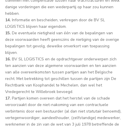
stemmen met compensatie tussen haar vrachtfacturen en welk
danige vorderingen die een wederpartij op haar zou kunnen
hebben.
14.
Informatie en bescheiden, verkregen door de BV SL
LOGISTICS blijven haar eigendom.
15.
De eventuele nietigheid van één van de bepalingen van
deze voorwaarden heeft geenszins de nietiging van de overige
bepalingen tot gevolg, dewelke onverkort van toepassing
blijven.
16.
BV SL LOGISTICS en de opdrachtgever onderwerpen zich
ten aanzien van deze algemene voorwaarden en ten aanzien
van alle overeenkomsten tussen partijen aan het Belgische
recht. Met betrekking tot geschillen tussen de partijen zijn De
Rechtbank van Koophandel te Mechelen, dan wel het
Vredegerecht te Willebroek bevoegd.
17.
Partijen komen overeen dat het herstel van de schade
veroorzaakt door de niet-nakoming van een contractuele
verbintenis door een bestuurder (al dan niet statutair benoemd),
vertegenwoordiger, aandeelhouder, (zelfstandige) medewerker,
werknemer in de zin van de wet van 3 juli 1978 betreffende de